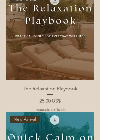
The Relaxation Playbook
Precio
25,00 US$
Impuesto excluido
New Arrival