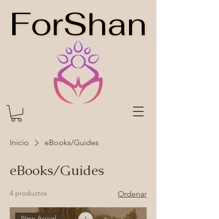
ForShan
ForShan
Inicio
eBooks/Guides
eBooks/Guides
4 productos
Ordenar
New Arrival