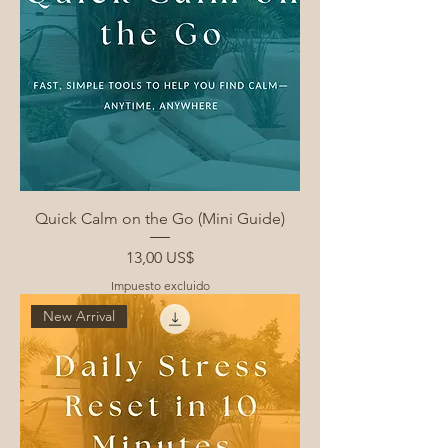
Quick Calm on the Go (Mini Guide)
Precio
13,00 US$
Impuesto excluido
New Arrival